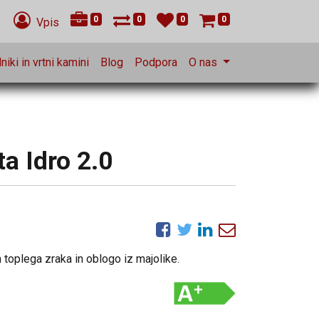
0
0
0
0
Vpis
niki in vrtni kamini
Blog
Podpora
O nas
a Idro 2.0
toplega zraka in oblogo iz majolike.