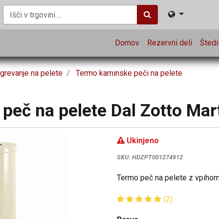
Domov
Rezervni deli
Štedil
grevanje na pelete
Termo kaminske peči na pelete
eč na pelete Dal Zotto Mart
Ukinjeno
SKU:
HDZPT001274912
Termo peč na pelete z vpihom 
(2)