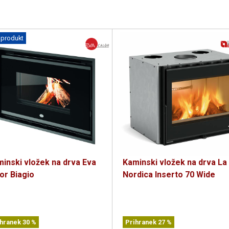
 produkt
inski vložek na drva Eva
Kaminski vložek na drva La
or Biagio
Nordica Inserto 70 Wide
ihranek
30
%
Prihranek
27
%