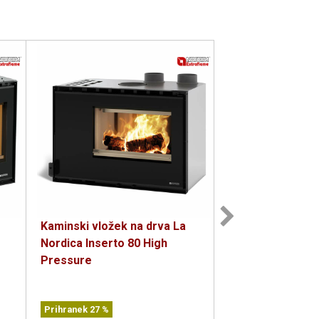
Kaminski vložek na drva La
Kaminski vložek 
Nordica Inserto 80 High
Nordica Inserto 
Pressure
2.0 Ventilato
(1)
Prihranek
27
%
Prihranek
27
%