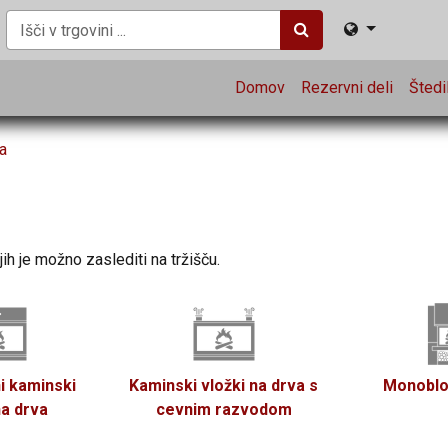
Domov
Rezervni deli
Štedil
a
jih je možno zaslediti na tržišču.
i kaminski
Kaminski vložki na drva s
Monoblo
na drva
cevnim razvodom