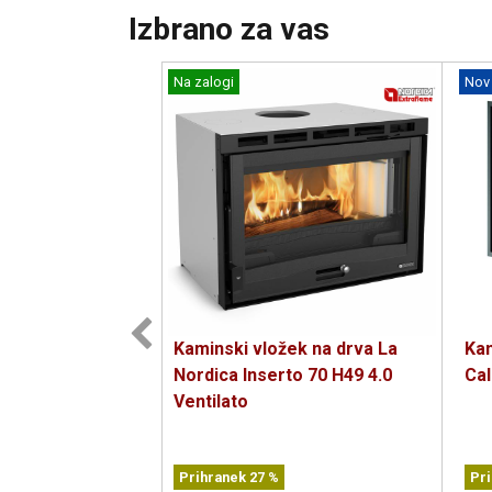
Izbrano za vas
Na zalogi
Nov
Kaminski vložek na drva La
Kam
Nordica Inserto 70 H49 4.0
Cal
Ventilato
Prihranek
27
%
Pr