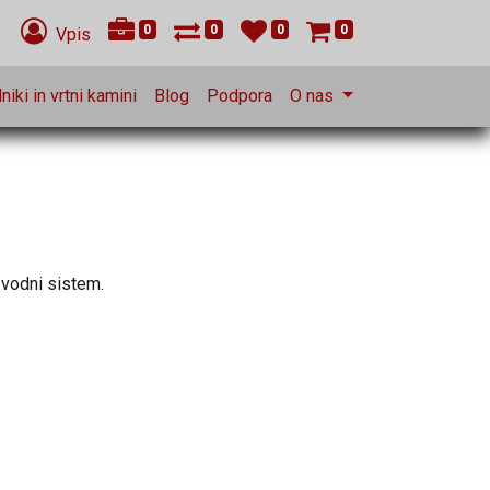
0
0
0
0
Vpis
niki in vrtni kamini
Blog
Podpora
O nas
 vodni sistem.