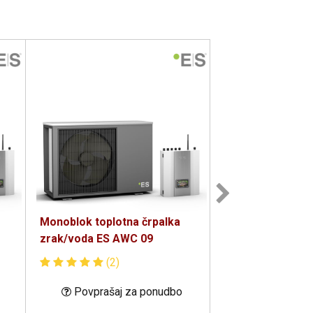
Monoblok toplotna črpalka
Toplotna črpalka 
zrak/voda ES AWC 09
zrak/voda ES NP
(2)
(1)
Povprašaj za ponudbo
Povprašaj 