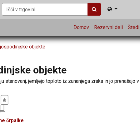
Domov
Rezervni deli
Štedil
gospodinjske objekte
injske objekte
 stanovanj, jemljejo toploto iz zunanjega zraka in jo prenašajo v
tne črpalke