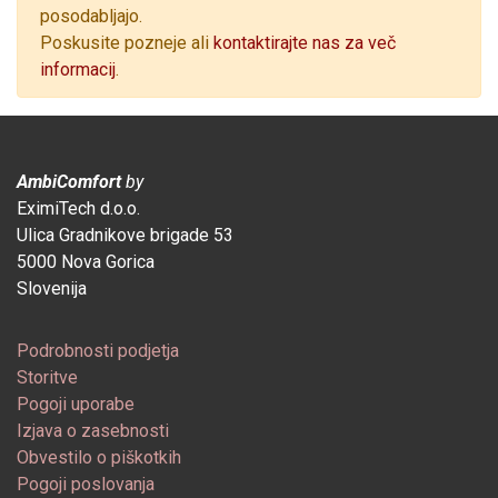
posodabljajo.
Poskusite pozneje ali
kontaktirajte nas za več
informacij
.
AmbiComfort
by
EximiTech d.o.o.
Ulica Gradnikove brigade 53
5000 Nova Gorica
Slovenija
Podrobnosti podjetja
Storitve
Pogoji uporabe
Izjava o zasebnosti
Obvestilo o piškotkih
Pogoji poslovanja