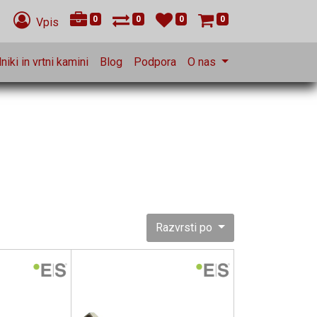
0
0
0
0
Vpis
niki in vrtni kamini
Blog
Podpora
O nas
Razvrsti po