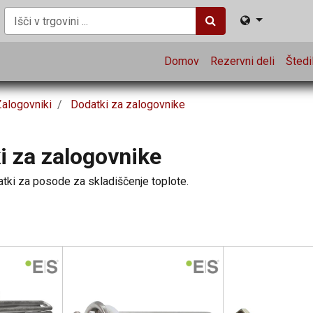
Domov
Rezervni deli
Štedil
Zalogovniki
Dodatki za zalogovnike
i za zalogovnike
datki za posode za skladiščenje toplote.