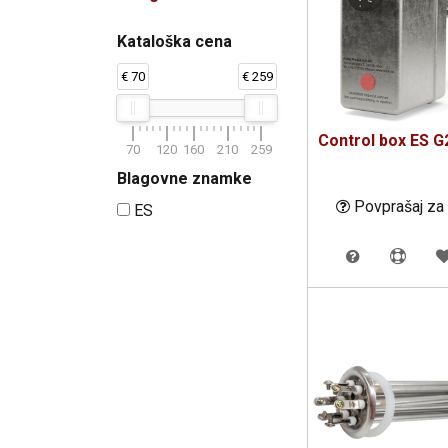
Kataloška cena
€ 70
€ 259
Control box ES G
70
120
160
210
259
Blagovne znamke
Povprašaj za
ES