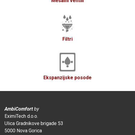
Mešalni ventili
Filtri
Ekspanzijske posode
AmbiComfort
by
EximiTech d.o.o.
Ulica Gradnikove brigade 53
5000 Nova Gorica