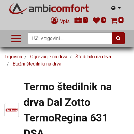
0
0
0
Vpis
Trgovina
Ogrevanje na drva
Štedilniki na drva
Etažni štedilniki na drva
Termo štedilnik na
drva Dal Zotto
TermoRegina 631
DSA