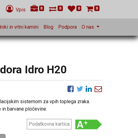
0
0
0
0
Vpis
niki in vrtni kamini
Blog
Podpora
O nas
dora Idro H20
ilacijskim sistemom za vpih toplega zraka.
 in barvane pločevine.
Podatkovna kartica