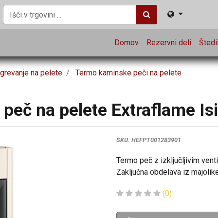
Domov
Rezervni deli
Štedil
grevanje na pelete
Termo kaminske peči na pelete
eč na pelete Extraflame Isi
SKU:
HEFPT001283901
Termo peč z izključljivim vent
Zaključna obdelava iz majolike
(0)