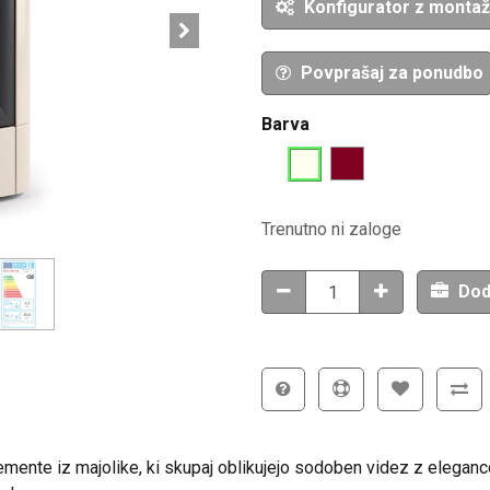
Konfigurator z monta
Povprašaj za ponudbo
Barva
Trenutno ni zaloge
Dod
mente iz majolike, ki skupaj oblikujejo sodoben videz z eleganco