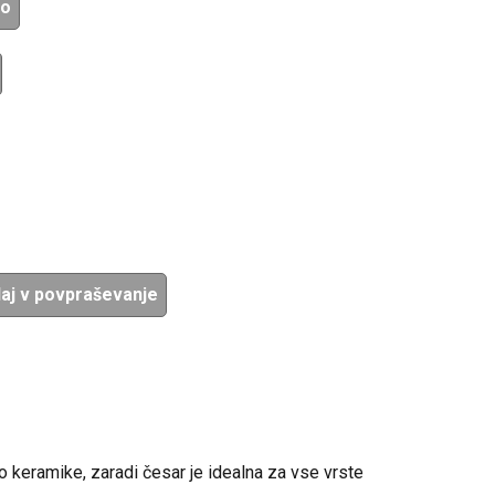
žo
aj v povpraševanje
 keramike, zaradi česar je idealna za vse vrste