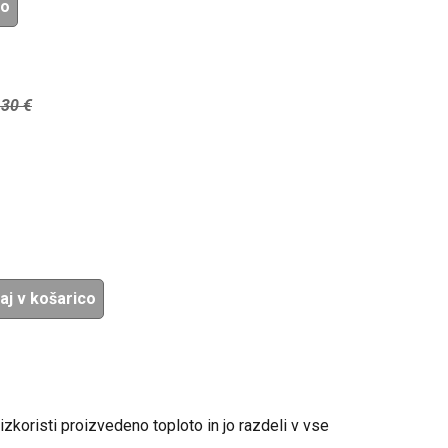
žo
,30
€
aj v košarico
izkoristi proizvedeno toploto in jo razdeli v vse