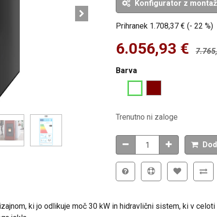
Konfigurator z monta
Prihranek
1.708,37
€
(-
22
%
)
6.056,93
€
7.765
Barva
Trenutno ni zaloge
Dod
nom, ki jo odlikuje moč 30 kW in hidravlični sistem, ki v celoti 