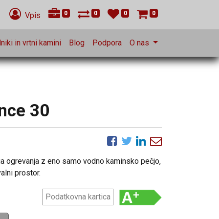
0
0
0
0
Vpis
niki in vrtni kamini
Blog
Podpora
O nas
ince 30
ga ogrevanja z eno samo vodno kaminsko pečjo,
alni prostor.
Podatkovna kartica