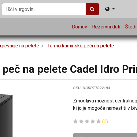
Domov
Rezervni deli
Štedil
grevanje na pelete
Termo kaminske peči na pelete
eč na pelete Cadel Idro Pr
SKU:
HCDPT7022193
Zmogljiva možnost centralne
ki jo je mogoče namestiti v biv
(0)