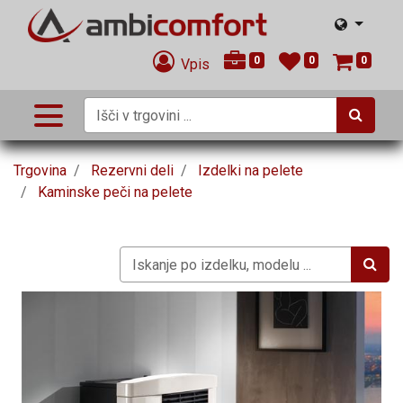
0
0
0
Vpis
Trgovina
Rezervni deli
Izdelki na pelete
Kaminske peči na pelete