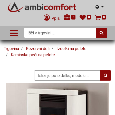
0
0
0
Vpis
Trgovina
Rezervni deli
Izdelki na pelete
Kaminske peči na pelete