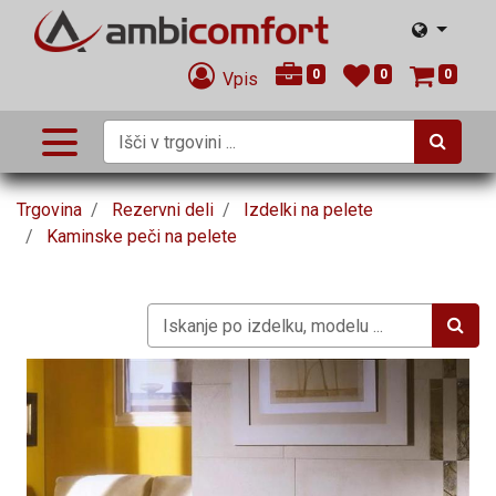
0
0
0
Vpis
Trgovina
Rezervni deli
Izdelki na pelete
Kaminske peči na pelete