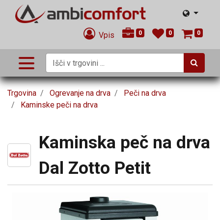
0
0
0
Vpis
Trgovina
Ogrevanje na drva
Peči na drva
Kaminske peči na drva
Kaminska peč na drva
Dal Zotto Petit