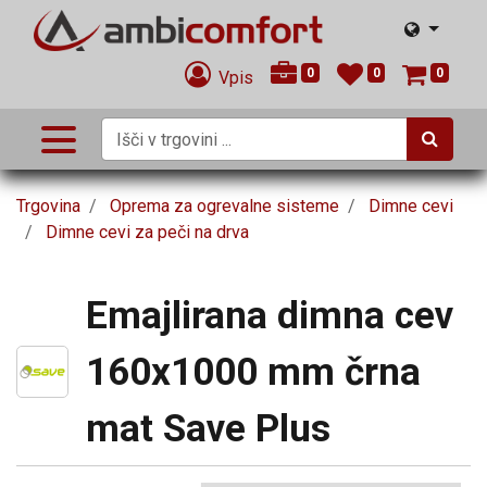
0
0
0
Vpis
Trgovina
Oprema za ogrevalne sisteme
Dimne cevi
Dimne cevi za peči na drva
Emajlirana dimna cev
160x1000 mm črna
mat Save Plus