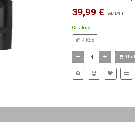
39,99
€
50,00
€
On stock
4 Kos
Dod