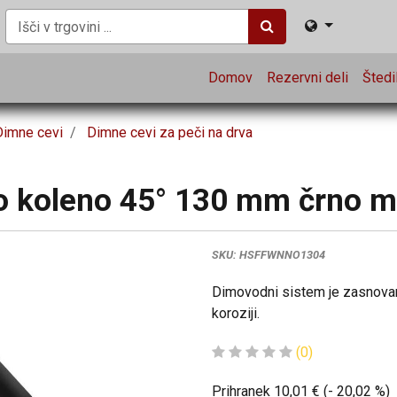
Domov
Rezervni deli
Štedil
Dimne cevi
Dimne cevi za peči na drva
o koleno 45° 130 mm črno m
SKU:
HSFFWNNO1304
Dimovodni sistem je zasnovan 
koroziji.
(0)
Prihranek
10,01
€
(-
20,02
%
)