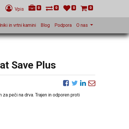
0
0
0
0
Vpis
niki in vrtni kamini
Blog
Podpora
O nas
at Save Plus
za peči na drva. Trajen in odporen proti