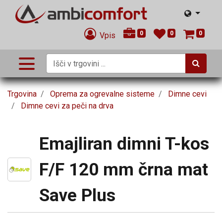
0
0
0
Vpis
Trgovina
Oprema za ogrevalne sisteme
Dimne cevi
Dimne cevi za peči na drva
Emajliran dimni T-kos
F/F 120 mm črna mat
Save Plus