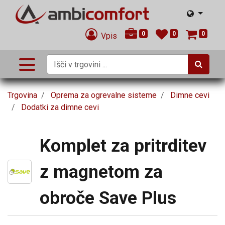
0
0
0
Vpis
Trgovina
Oprema za ogrevalne sisteme
Dimne cevi
Dodatki za dimne cevi
Komplet za pritrditev
z magnetom za
obroče Save Plus