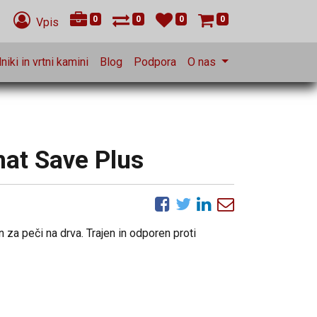
0
0
0
0
Vpis
niki in vrtni kamini
Blog
Podpora
O nas
at Save Plus
za peči na drva. Trajen in odporen proti