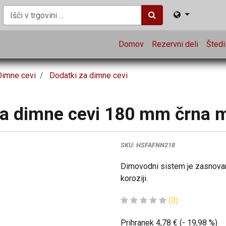
Domov
Rezervni deli
Štedil
Dimne cevi
Dodatki za dimne cevi
za dimne cevi 180 mm črna m
SKU:
HSFAFNN218
Dimovodni sistem je zasnovan 
koroziji.
(0)
Prihranek
4,78
€
(-
19,98
%
)