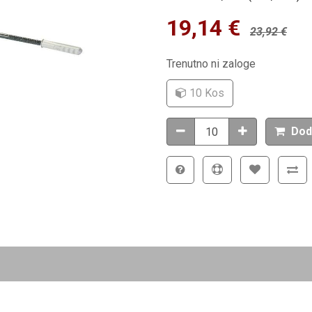
19,14
€
23,92
€
Trenutno ni zaloge
10 Kos
Dod