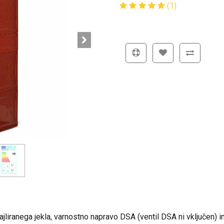
(1)
liranega jekla, varnostno napravo DSA (ventil DSA ni vključen) in