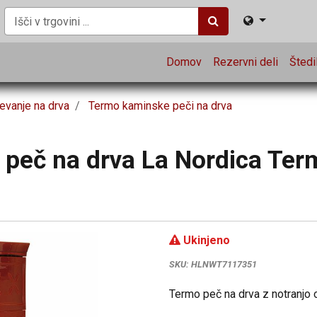
Domov
Rezervni deli
Štedil
evanje na drva
Termo kaminske peči na drva
peč na drva La Nordica Term
Ukinjeno
SKU:
HLNWT7117351
Termo peč na drva z notranjo o