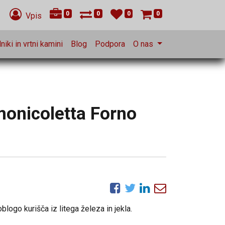
0
0
0
0
Vpis
niki in vrtni kamini
Blog
Podpora
O nas
onicoletta Forno
blogo kurišča iz litega železa in jekla.