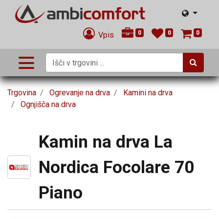
0
0
0
Vpis
Trgovina
Ogrevanje na drva
Kamini na drva
Ognjišča na drva
Kamin na drva La
Nordica Focolare 70
Piano