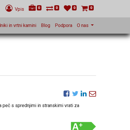
0
0
0
0
Vpis
niki in vrtni kamini
Blog
Podpora
O nas
 peč s sprednjimi in stranskimi vrati za