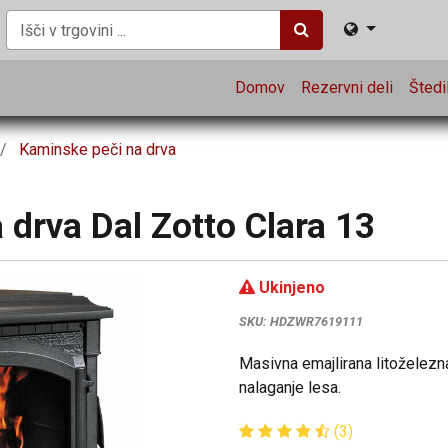
Domov
Rezervni deli
Štedil
Kaminske peči na drva
drva Dal Zotto Clara 13
Ukinjeno
SKU:
HDZWR7619111
Masivna emajlirana litoželezna
nalaganje lesa.
(3)