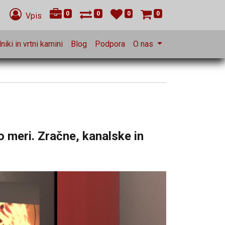
0
0
0
0
Vpis
niki in vrtni kamini
Blog
Podpora
O nas
o meri. Zračne, kanalske in