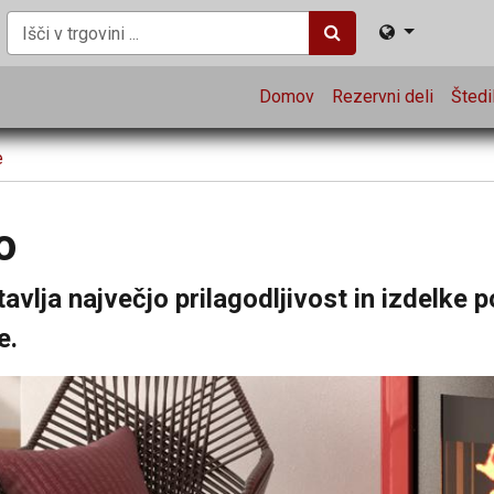
Domov
Rezervni deli
Štedil
e
o
vlja največjo prilagodljivost in izdelke p
e.