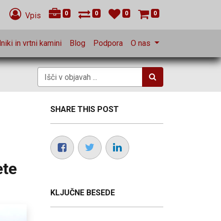
0
0
0
0
Vpis
niki in vrtni kamini
Blog
Podpora
O nas
SHARE THIS POST
ete
KLJUČNE BESEDE