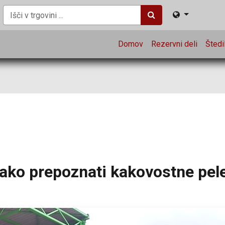
Domov
Rezervni deli
Štedil
ako prepoznati kakovostne pel