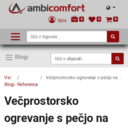
0
0
0
Vpis
Blogi
Vsi
Večprostorsko ogrevanje s pečjo na pelete Moretti Design Clessidra
Blogi
Reference
Večprostorsko
ogrevanje s pečjo na