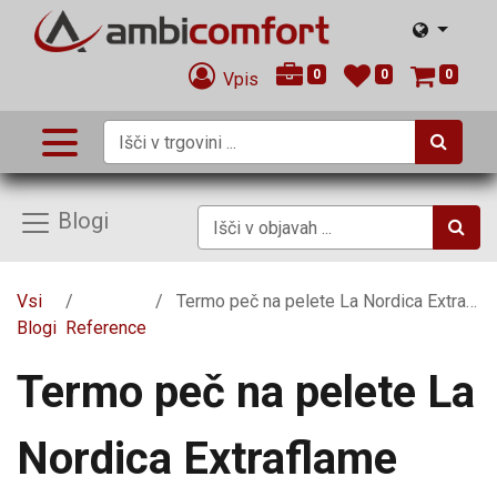
0
0
0
Vpis
Blogi
Vsi
Termo peč na pelete La Nordica Extraflame Iside Idro z rdečo keramiko
Blogi
Reference
Termo peč na pelete La
Nordica Extraflame