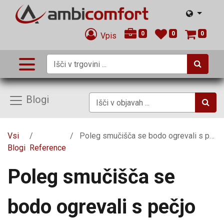
0
0
0
Vpis
Blogi
Vsi
Poleg smučišča se bodo ogrevali s pečjo na pelete Moretti Design Globe Glass
Blogi
Reference
Poleg smučišča se
bodo ogrevali s pečjo