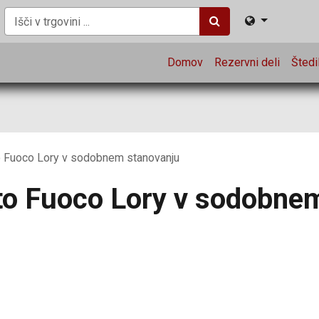
Domov
Rezervni deli
Štedil
o Fuoco Lory v sodobnem stanovanju
to Fuoco Lory v sodobne