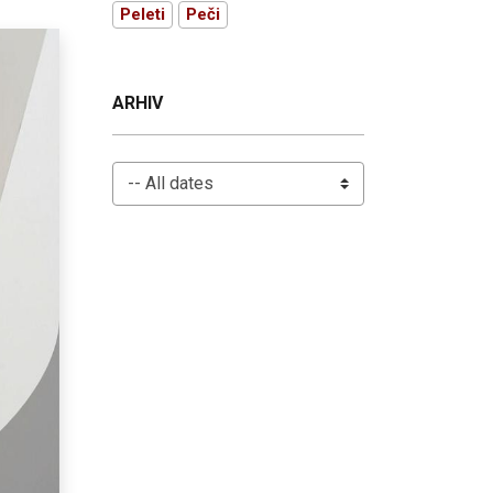
Peleti
Peči
ARHIV