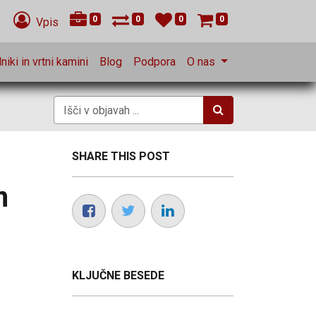
0
0
0
0
Vpis
niki in vrtni kamini
Blog
Podpora
O nas
SHARE THIS POST
m
KLJUČNE BESEDE