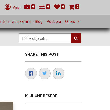
0
0
0
0
Vpis
niki in vrtni kamini
Blog
Podpora
O nas
SHARE THIS POST
KLJUČNE BESEDE